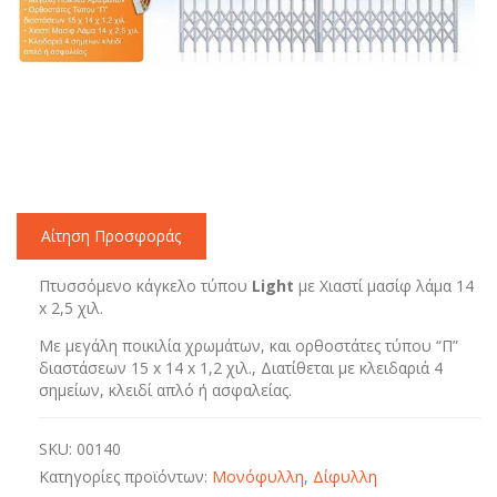
Αίτηση Προσφοράς
Πτυσσόμενο κάγκελο τύπου
Light
με Χιαστί μασίφ λάμα 14
x 2,5 χιλ.
Με μεγάλη ποικιλία χρωμάτων, και ορθοστάτες τύπου “Π”
διαστάσεων 15 x 14 x 1,2 χιλ., Διατίθεται με κλειδαριά 4
σημείων, κλειδί απλό ή ασφαλείας.
SKU:
00140
Κατηγορίες προϊόντων:
Moνόφυλλη
,
Δίφυλλη