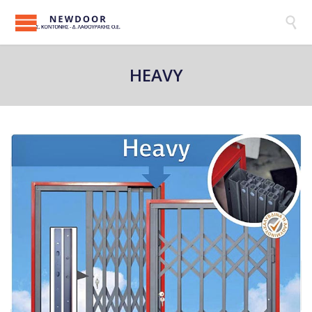

HEAVY