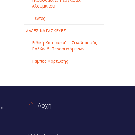
Αλουμινίου
Τέντες
ΑΛΛΕΣ ΚΑΤΑΣΚΕΥΕΣ
Ειδική Κατασκευή – Συνδυασμός
Ρολών & Παρασυρόμενων
Ράμπες Φόρτωσης
Αρχή

»