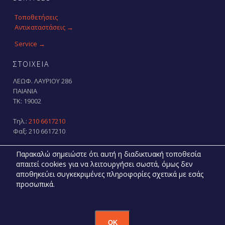
Τοποθετήσεις
Αντικαταστάσεις →
Service →
ΣΤΟΙΧΕΙΑ
ΛΕΩΦ. ΛΑΥΡΙΟΥ 286
ΠΑΙΑΝΙΑ
ΤΚ: 19002
Τηλ.:
210 6617210
Φαξ: 210 6617210
E-mail:
info@newdoor.gr
Παρακαλώ σημειώστε ότι αυτή η διαδικτυακή τοποθεσία
Βρείτε μας στο χάρτη
→
απαιτεί cookies για να λειτουργήσει σωστά, όμως δεν
αποθηκεύει συγκεκριμένες πληροφορίες σχετικά με εσάς



προσωπικά.
© 2021 New Door
OK