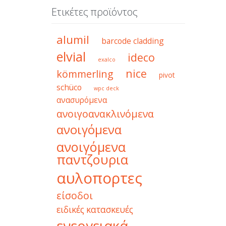
Ετικέτες προϊόντος
alumil
barcode cladding
elvial
ideco
exalco
nice
kömmerling
pivot
schüco
wpc deck
ανασυρόμενα
ανοιγοανακλινόμενα
ανοιγόμενα
ανοιγόμενα
παντζουρια
αυλοπορτες
είσοδοι
ειδικές κατασκευές
ενεργειακά