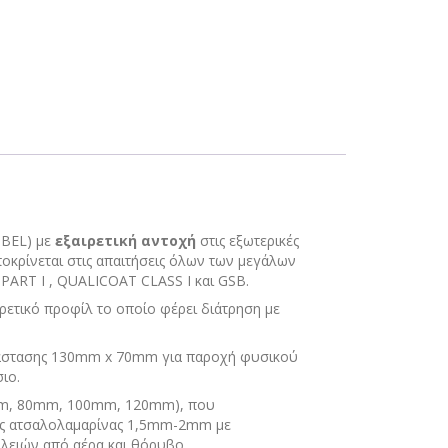
BEL) με
εξαιρετική αντοχή
στις εξωτερικές
οκρίνεται στις απαιτήσεις όλων των μεγάλων
ART I , QUALICOAT CLASS I και GSB.
ρετικό προφίλ το οποίο φέρει διάτρηση με
ιάστασης 130mm x 70mm για παροχή φυσικού
ιο.
m, 80mm, 100mm, 120mm), που
ους ατσαλολαμαρίνας 1,5mm-2mm με
λειών από αέρα και θόρυβο.