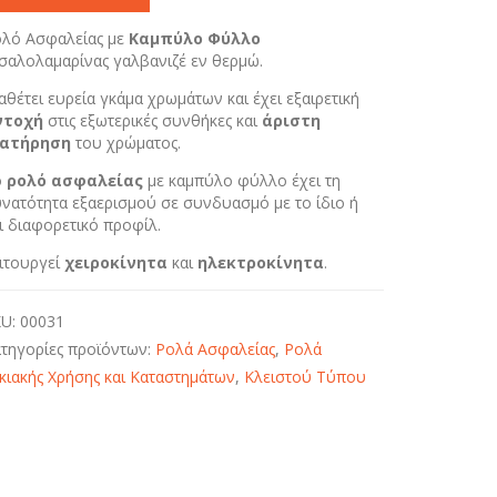
λό Ασφαλείας με
Καμπύλο Φύλλο
σαλολαμαρίνας γαλβανιζέ εν θερμώ.
αθέτει ευρεία γκάμα χρωμάτων και έχει εξαιρετική
ντοχή
στις εξωτερικές συνθήκες και
άριστη
ιατήρηση
του χρώματος.
ο
ρολό ασφαλείας
με καμπύλο φύλλο έχει τη
νατότητα εξαερισμού σε συνδυασμό με το ίδιο ή
ι διαφορετικό προφίλ.
ιτουργεί
χειροκίνητα
και
ηλεκτροκίνητα
.
KU:
00031
τηγορίες προϊόντων:
Ρολά Ασφαλείας
,
Ρολά
κιακής Χρήσης και Καταστημάτων
,
Kλειστού Tύπου