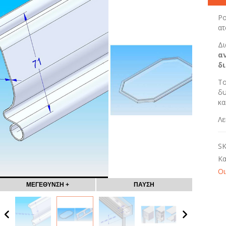
Ρο
ατ
Δι
α
δ
Τ
δυ
κα
Λε
S
Κα
Οι
ΜΕΓΕΘΥΝΣΗ +
ΠΑΥΣΗ