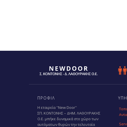

ΠΡΟΦΙΛ
ΥΠΗ
Η εταιρεία ''New Door''
Τοπ
ΣΠ. ΚΟΝΤΟΝΗΣ – ΔΗΜ. ΛΑΘΟΥΡΑΚΗΣ
Αντι
Ο.Ε. μπήκε δυναμικά στο χώρο των
Serv
αυτόματων θυρών την τελευταία