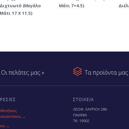
Διχτυωτό (Μεγάλο
Μάτι 7×4.5)
Διέλ
Μάτι 17 Χ 11.5)

Οι πελάτες μας »
Τα προϊόντα μας 
ΡΕΣΙΕΣ
ΣΤΟΙΧΕΙΑ
ΛΕΩΦ. ΛΑΥΡΙΟΥ 286
οθετήσεις
ΠΑΙΑΝΙΑ
καταστάσεις →
ΤΚ: 19002
ice →