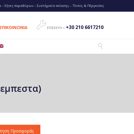
 – Σήτες παραθύρων – Συστήματα σκίασης – Τέντες & Πέργκολες

+30 210 6617210
ΕΠΙΚΟΙΝΩΝΙΑ
ΕΠΙΣΚΕΥΗ »

τεμπεστα)
ίτηση Προσφοράς