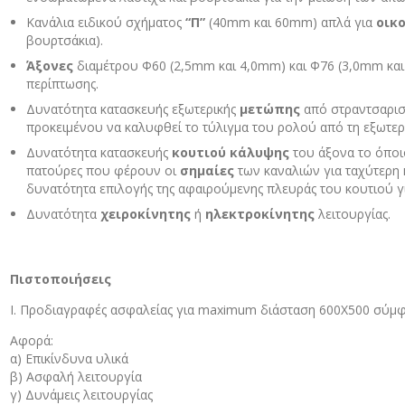
Κανάλια ειδικού σχήματος
“Π”
(40mm και 60mm) απλά για
οικ
βουρτσάκια).
Άξονες
διαμέτρου Φ60 (2,5mm και 4,0mm) και Φ76 (3,0mm και 
περίπτωσης.
Δυνατότητα κατασκευής εξωτερικής
μετώπης
από στραντσαρισ
προκειμένου να καλυφθεί το τύλιγμα του ρολού από τη εξωτερ
Δυνατότητα κατασκευής
κουτιού κάλυψης
του άξονα το όποι
πατούρες που φέρουν οι
σημαίες
των καναλιών για ταχύτερη 
δυνατότητα επιλογής της αφαιρούμενης πλευράς του κουτιού 
Δυνατότητα
χειροκίνητης
ή
ηλεκτροκίνητης
λειτουργίας.
Πιστοποιήσεις
Ι. Προδιαγραφές ασφαλείας για maximum διάσταση 600Χ500 σύμ
Αφορά:
α) Επικίνδυνα υλικά
β) Ασφαλή λειτουργία
γ) Δυνάμεις λειτουργίας