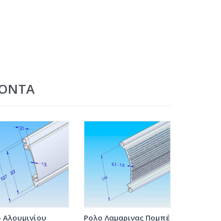
ΪΌΝΤΑ
 Αλουμινίου
Ρολο Λαμαρινας Πομπέ