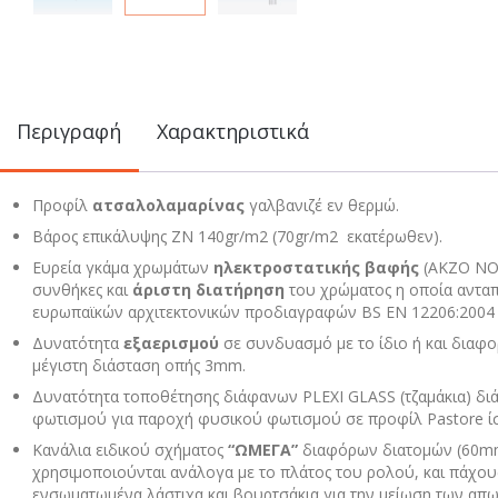
Περιγραφή
Χαρακτηριστικά
Προφίλ
ατσαλολαμαρίνας
γαλβανιζέ εν θερμώ.
Βάρος επικάλυψης ZN 140gr/m2 (70gr/m2 εκατέρωθεν).
Ευρεία γκάμα χρωμάτων
ηλεκτροστατικής βαφής
(AKZO NO
συνθήκες και
άριστη διατήρηση
του χρώματος η οποία ανταπ
ευρωπαϊκών αρχιτεκτονικών προδιαγραφών BS EN 12206:2004 P
Δυνατότητα
εξαερισμού
σε συνδυασμό με το ίδιο ή και διαφο
μέγιστη διάσταση οπής 3mm.
Δυνατότητα τοποθέτησης διάφανων PLEXI GLASS (τζαμάκια) δ
φωτισμού για παροχή φυσικού φωτισμού σε προφίλ Pastore ίσ
Κανάλια ειδικού σχήματος
“ΩΜΕΓΑ”
διαφόρων διατομών (60m
χρησιμοποιούνται ανάλογα με το πλάτος του ρολού, και πάχ
ενσωματωμένα λάστιχα και βουρτσάκια για την μείωση των απω